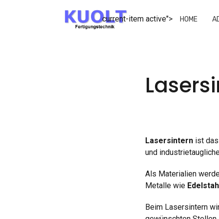
current-item active">
HOME
A
Lasers
Lasersintern
ist das
und industrietauglich
Als Materialien wer
Metalle wie
Edelstah
Beim Lasersintern wi
gewünschten Stellen 