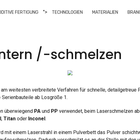
">
DDITIVE FERTIGUNG
TECHNOLOGIEN
MATERIALIEN
BRAN
intern /-schmelzen
 am weitesten verbreitete Verfahren für schnelle, detailgetreue
e Serienbauteile ab Losgröße 1.
den überwiegend
PA
und
PP
verwendet, beim Laserschmelzen ab
l
,
Titan
oder
Inconel
.
rd mit einem Laserstrahl in einem Pulverbett das Pulver schicht
aufgeschmolzen. Dadurch verschmilzt es an der Stelle mit de